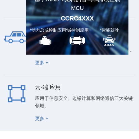
基于RISC-V架构的智驾和跨域控制
更多 +
MCU
CCRC4XXX
汽车电子应用
*动力总成控制应用
*域控制应用
*智能驾驶
广泛应用于BCM、Gateway、VCU、ESC、
ABS、安全气囊、域控制器、发动机控制器等领
域。
更多 +
云-端 应用
应用于信息安全、边缘计算和网络通信三大关键
领域。
更多 +