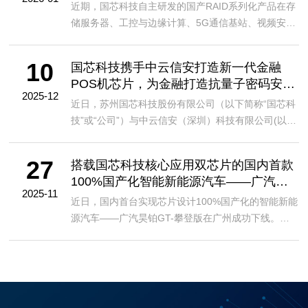
近期，国芯科技自主研发的国产RAID系列化产品在存
储服务器、工控与边缘计算、5G通信基站、视频安防
NVR等领域逐步实现应用落地，并实现量产出货。这
一重要进展，体现了市场对国芯科技在RAID控制芯片
10
国芯科技携手中云信安打造新一代金融
及R...
POS机芯片，为金融打造抗量子密码安全
2025-12
底座
近日，苏州国芯科技股份有限公司（以下简称“国芯科
技”或“公司”）与中云信安（深圳）科技有限公司(以下
简称“中云信安”)合作研发的抗量子密码金融POS机芯
片CUni360SQ-ZX新产品在公司内部测试中...
27
搭载国芯科技核心应用双芯片的国内首款
100%国产化智能新能源汽车——广汽昊
2025-11
铂GT-攀登版重磅下线
近日，国内首台实现芯片设计100%国产化的智能新能
源汽车——广汽昊铂GT-攀登版在广州成功下线。此
次新车落地，是广汽集团在自主化领域的重要突破。
令人欣慰的是，继实现汽车电子芯片出货量累计突破
2000万...