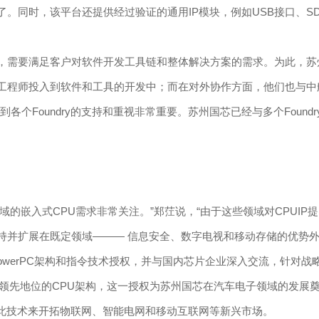
。同时，该平台还提供经过验证的通用IP模块，例如USB接口、SD
核，需要满足客户对软件开发工具链和整体解决方案的需求。为此，
%的工程师投入到软件和工具的开发中；而在对外协作方面，他们也与中
各个Foundry的支持和重视非常重要。苏州国芯已经与多个Found
的嵌入式CPU需求非常关注。”郑茳说，“由于这些领域对CPUIP
并扩展在既定领域——— 信息安全、数字电视和移动存储的优势外
owerPC架构和指令技术授权，并与国内芯片企业深入交流，针对战略新
领先地位的CPU架构，这一授权为苏州国芯在汽车电子领域的发展奠定
借此技术来开拓物联网、智能电网和移动互联网等新兴市场。