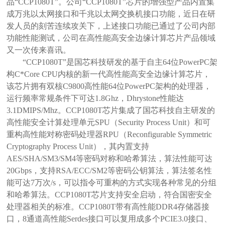
品“CCP1080T”。公司“CCP1080T”芯片的增强型产品内置集
成万兆以太网接口和千兆以太网交换机接口功能，近日在研
发人员的刻苦连续攻关下，上述接口功能已通过了公司内部
功能性能测试，公司在高性能高安全边缘计算芯片产品领域
又一次传来喜讯。
“CCP1080T”
是国芯科技研发的基于自主64位PowerPC架
构C*Core CPU内核的新一代高性能高安全边缘计算芯片，
该芯片拥有双核C9800高性能64位PowerPC架构的处理器，
运行频率常规条件下可达1.8Ghz，Dhrystone性能达
3.1DMIPS/Mhz。CCP1080T芯片集成了国芯科技自主研发的
高性能安全计算处理单元SPU（Security Process Unit）和可
重构高性能对称密码处理器RPU（Reconfigurable Symmetric
Cryptography Process Unit），其内置支持
AES/SHA/SM3/SM4等密码对称和哈希算法，算法性能可达
20Gbps，支持RSA/ECC/SM2等密码公钥算法，算法签名性
能可达7万次/s，可以指令可重构的方式实现各种常见的分组
和哈希算法。CCP1080T芯片支持安全启动，符合国密安全
处理器相关的标准。CCP1080T带有高性能DDR4存储器接
口，8通道高性能Serdes接口可以复用成多个PCIE3.0接口、